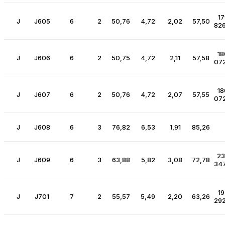
17
J
J605
6
2
50,76
4,72
2,02
57,50
826
18
J
J606
6
2
50,75
4,72
2,11
57,58
072
18
J
J607
6
2
50,76
4,72
2,07
57,55
072
J
J608
6
3
76,82
6,53
1,91
85,26
23
J
J609
6
3
63,88
5,82
3,08
72,78
347
19
J
J701
7
2
55,57
5,49
2,20
63,26
292