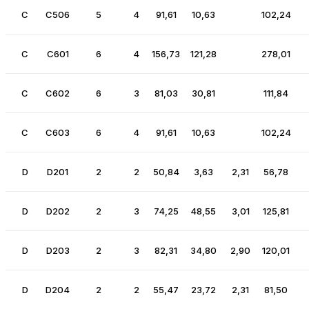
C
C506
5
4
91,61
10,63
102,24
C
C601
6
4
156,73
121,28
278,01
C
C602
6
3
81,03
30,81
111,84
C
C603
6
4
91,61
10,63
102,24
D
D201
2
2
50,84
3,63
2,31
56,78
D
D202
2
3
74,25
48,55
3,01
125,81
D
D203
2
3
82,31
34,80
2,90
120,01
D
D204
2
2
55,47
23,72
2,31
81,50