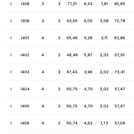
I
I308
3
3
77,21
6,53
1,91
85,65
I
I309
3
3
63,65
6,05
3,08
72,78
I
I401
4
2
55,46
5,29
2,11
62,86
I
I402
4
2
49,46
5,87
2,02
57,35
I
I403
4
3
67,43
3,96
2,02
73,41
I
I404
4
2
50,75
4,70
2,02
57,47
I
I405
4
2
50,75
4,70
2,02
57,47
I
I406
4
2
50,74
4,62
1,73
57,09