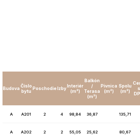
Balkón
Ce
Číslo
Interiér
/
Pivnica
Spolu
Budova
Poschodie
Izby
bytu
(m²)
Terasa
(m²)
(m²)
D
(m²)
A
A201
2
4
98,84
36,87
135,71
A
A202
2
2
55,05
25,62
80,67