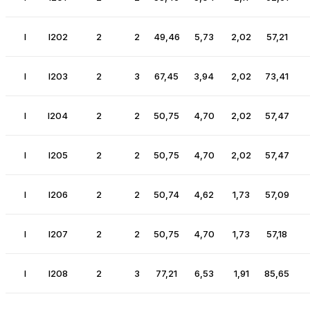
I
I202
2
2
49,46
5,73
2,02
57,21
I
I203
2
3
67,45
3,94
2,02
73,41
I
I204
2
2
50,75
4,70
2,02
57,47
I
I205
2
2
50,75
4,70
2,02
57,47
I
I206
2
2
50,74
4,62
1,73
57,09
I
I207
2
2
50,75
4,70
1,73
57,18
I
I208
2
3
77,21
6,53
1,91
85,65