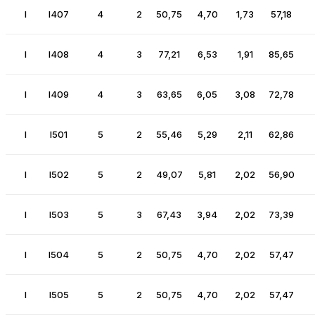
I
I407
4
2
50,75
4,70
1,73
57,18
I
I408
4
3
77,21
6,53
1,91
85,65
I
I409
4
3
63,65
6,05
3,08
72,78
I
I501
5
2
55,46
5,29
2,11
62,86
I
I502
5
2
49,07
5,81
2,02
56,90
I
I503
5
3
67,43
3,94
2,02
73,39
I
I504
5
2
50,75
4,70
2,02
57,47
I
I505
5
2
50,75
4,70
2,02
57,47