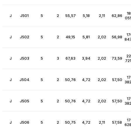
18
J
J501
5
2
55,57
5,18
2,11
62,86
051
17
J
J502
5
2
49,15
5,81
2,02
56,98
847
2
J
J503
5
3
67,63
3,94
2,02
73,59
721
17
J
J504
5
2
50,76
4,72
2,02
57,50
382
17
J
J505
5
2
50,76
4,72
2,02
57,50
382
17
J
J506
5
2
50,75
4,72
2,11
57,58
628