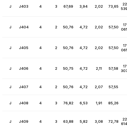
2
J
J403
4
3
67,69
3,94
2,02
73,65
539
17
J
J404
4
2
50,76
4,72
2,02
57,50
061
17
J
J405
4
2
50,76
4,72
2,02
57,50
061
17
J
J406
4
2
50,75
4,72
2,11
57,58
307
J
J407
4
2
50,76
4,72
2,07
57,55
J
J408
4
3
76,82
6,53
1,91
85,26
22
J
J409
4
3
63,88
5,82
3,08
72,78
614