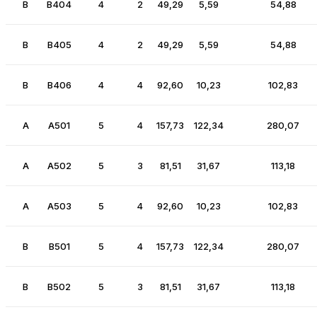
B
B404
4
2
49,29
5,59
54,88
B
B405
4
2
49,29
5,59
54,88
B
B406
4
4
92,60
10,23
102,83
A
A501
5
4
157,73
122,34
280,07
A
A502
5
3
81,51
31,67
113,18
A
A503
5
4
92,60
10,23
102,83
B
B501
5
4
157,73
122,34
280,07
B
B502
5
3
81,51
31,67
113,18