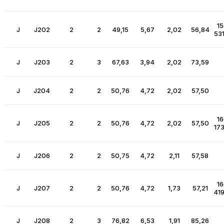
15
J
J202
2
2
49,15
5,67
2,02
56,84
531
J
J203
2
3
67,63
3,94
2,02
73,59
J
J204
2
2
50,76
4,72
2,02
57,50
16
J
J205
2
2
50,76
4,72
2,02
57,50
173
J
J206
2
2
50,75
4,72
2,11
57,58
16
J
J207
2
2
50,76
4,72
1,73
57,21
419
J
J208
2
3
76,82
6,53
1,91
85,26