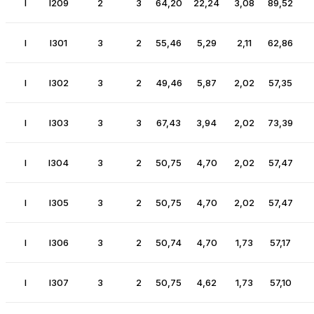
I
I209
2
3
64,20
22,24
3,08
89,52
I
I301
3
2
55,46
5,29
2,11
62,86
I
I302
3
2
49,46
5,87
2,02
57,35
I
I303
3
3
67,43
3,94
2,02
73,39
I
I304
3
2
50,75
4,70
2,02
57,47
I
I305
3
2
50,75
4,70
2,02
57,47
I
I306
3
2
50,74
4,70
1,73
57,17
I
I307
3
2
50,75
4,62
1,73
57,10