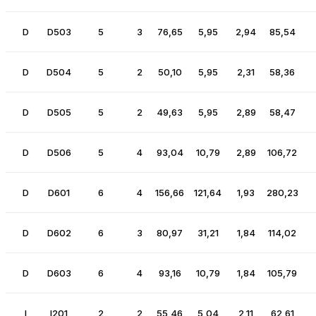
D
D503
5
3
76,65
5,95
2,94
85,54
D
D504
5
2
50,10
5,95
2,31
58,36
D
D505
5
2
49,63
5,95
2,89
58,47
D
D506
5
4
93,04
10,79
2,89
106,72
D
D601
6
4
156,66
121,64
1,93
280,23
D
D602
6
3
80,97
31,21
1,84
114,02
D
D603
6
4
93,16
10,79
1,84
105,79
I
I201
2
2
55,46
5,04
2,11
62,61