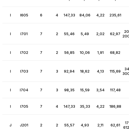
I
I605
6
4
147,33
84,06
4,22
235,61
2
I
I701
7
2
55,46
5,49
2,02
62,97
200
I
I702
7
2
56,85
10,06
1,91
68,82
3
I
I703
7
3
92,94
18,62
4,13
115,69
300
I
I704
7
3
98,35
15,59
3,54
117,48
I
I705
7
4
147,33
35,33
4,22
186,88
17
J
J201
2
2
55,57
4,93
2,11
62,61
612