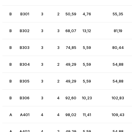
B
B301
3
2
50,59
4,76
55,35
B
B302
3
3
68,07
13,12
81,19
B
B303
3
3
74,85
5,59
80,44
B
B304
3
2
49,29
5,59
54,88
B
B305
3
2
49,29
5,59
54,88
B
B306
3
4
92,60
10,23
102,83
A
A401
4
4
98,02
11,41
109,43
A
A402
4
2
49,29
5,59
54,88