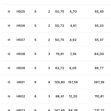
H
H505
5
2
50,75
4,70
55,45
H
H506
5
2
50,72
4,61
55,33
H
H507
5
2
50,75
4,62
55,37
H
H508
5
3
76,61
7,39
84,00
H
H509
5
3
63,72
6,05
69,77
H
H601
6
4
129,80
157,59
287,39
H
H602
6
3
98,41
12,20
110,61
H
H603
6
4
147,49
84,28
231,77