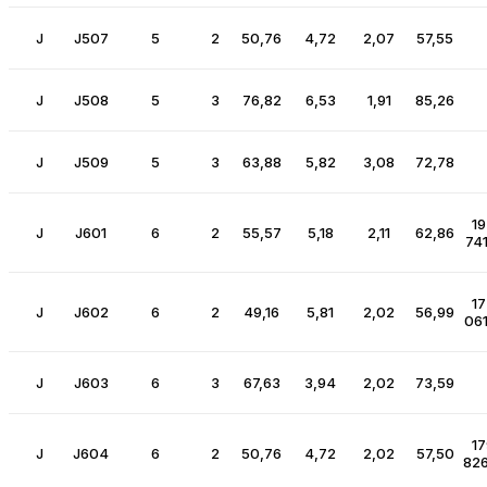
J
J507
5
2
50,76
4,72
2,07
57,55
J
J508
5
3
76,82
6,53
1,91
85,26
J
J509
5
3
63,88
5,82
3,08
72,78
19
J
J601
6
2
55,57
5,18
2,11
62,86
741
17
J
J602
6
2
49,16
5,81
2,02
56,99
061
J
J603
6
3
67,63
3,94
2,02
73,59
17
J
J604
6
2
50,76
4,72
2,02
57,50
826