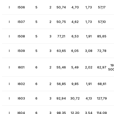
I
I506
5
2
50,74
4,70
1,73
57,17
I
I507
5
2
50,75
4,62
1,73
57,10
I
I508
5
3
77,21
6,53
1,91
85,65
I
I509
5
3
63,65
6,05
3,08
72,78
19
I
I601
6
2
55,46
5,49
2,02
62,97
500
I
I602
6
2
56,85
9,85
1,91
68,61
I
I603
6
3
92,94
30,72
4,13
127,79
I
I604
6
3
98,35
12,20
3,54
114,09