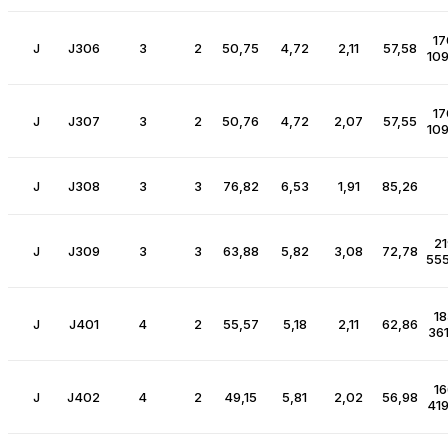
17
J
J306
3
2
50,75
4,72
2,11
57,58
109
17
J
J307
3
2
50,76
4,72
2,07
57,55
109
J
J308
3
3
76,82
6,53
1,91
85,26
21
J
J309
3
3
63,88
5,82
3,08
72,78
555
18
J
J401
4
2
55,57
5,18
2,11
62,86
361
16
J
J402
4
2
49,15
5,81
2,02
56,98
419