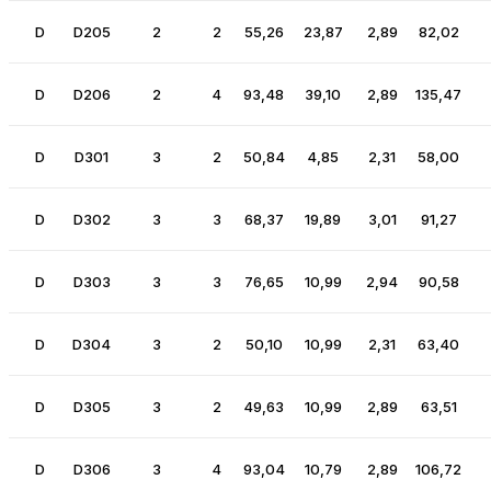
D
D205
2
2
55,26
23,87
2,89
82,02
D
D206
2
4
93,48
39,10
2,89
135,47
D
D301
3
2
50,84
4,85
2,31
58,00
D
D302
3
3
68,37
19,89
3,01
91,27
D
D303
3
3
76,65
10,99
2,94
90,58
D
D304
3
2
50,10
10,99
2,31
63,40
D
D305
3
2
49,63
10,99
2,89
63,51
D
D306
3
4
93,04
10,79
2,89
106,72