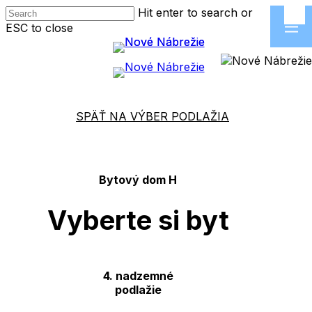
Skip
Hit enter to search or
to
ESC to close
main
Close
content
Search
SPÄŤ NA VÝBER PODLAŽIA
Bytový dom H
Vyberte si byt
4. nadzemné
podlažie