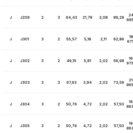
24
J
J209
2
3
64,43
21,78
3,08
89,29
695
18
J
J301
3
2
55,57
5,18
2,11
62,86
671
16
J
J302
3
2
49,15
5,81
2,02
56,98
975
21
J
J303
3
3
67,63
3,94
2,02
73,59
865
16
J
J304
3
2
50,76
4,72
2,02
57,50
863
16
J
J305
3
2
50,76
4,72
2,02
57,50
863