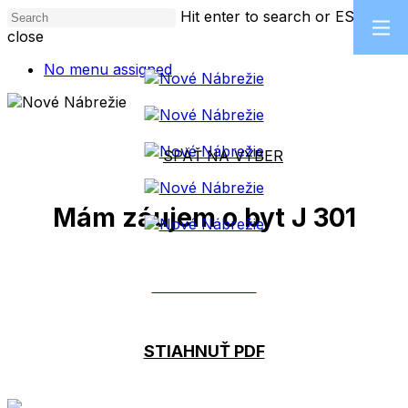
Skip
Hit enter to search or ESC to
to
close
main
Close
No menu assigned
content
Search
SPÄŤ NA VÝBER
Mám záujem o byt J 301
MÁM ZÁUJEM
STIAHNUŤ PDF