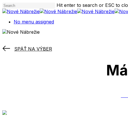
Skip
Hit enter to search or ESC to cl
to
Close
main
Search
No menu assigned
content
SPÄŤ NA VÝBER
Má
M