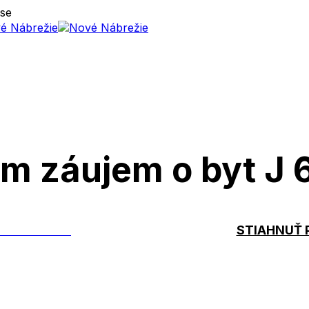
ose
m záujem o byt J 
ÁM ZÁUJEM
STIAHNUŤ 