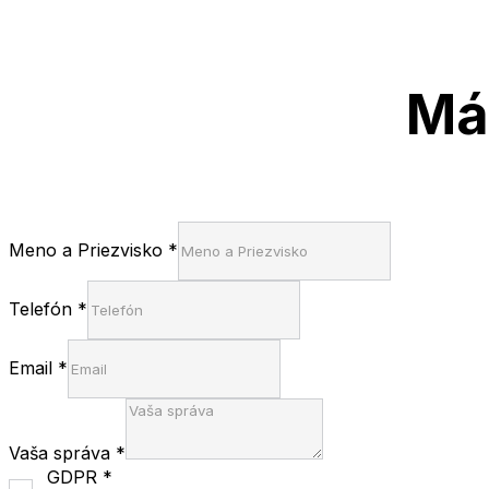
Má
Meno a Priezvisko
*
Telefón
*
Email
*
Vaša správa
*
GDPR
*