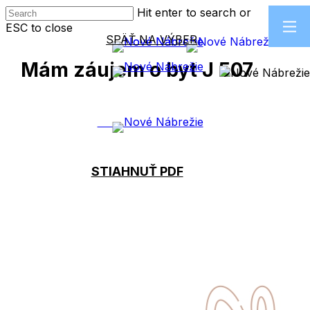
Skip
Hit enter to search or
to
ESC to close
main
SPÄŤ NA VÝBER
Close
content
Search
Mám záujem o byt J 507
MÁM ZÁUJEM
STIAHNUŤ PDF