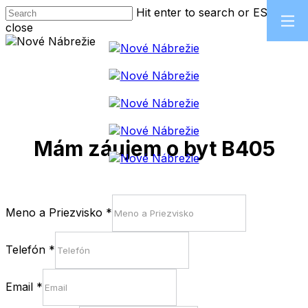
Skip
Hit enter to search or ESC to
to
close
main
Close
content
Search
Mám záujem o byt B405
Meno a Priezvisko
*
Telefón
*
Email
*