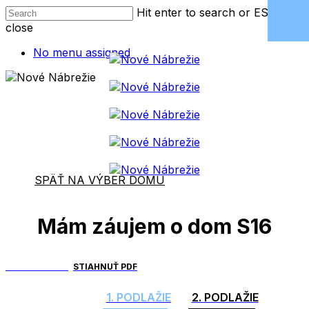
Skip
Hit enter to search or ESC to
to
close
main
Close
No menu assigned
content
Search
SPÄŤ NA VÝBER DOMU
Mám záujem o dom S16
MÁM ZÁUJEM
STIAHNUŤ PDF
1. PODLAŽIE
2. PODLAŽIE