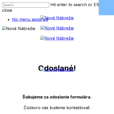
Skip
Hit enter to search or ESC to
to
close
main
Close
No menu assigned
content
Search
Odoslané!
Ďakujeme za odoslanie formulára.
Čoskoro vás budeme kontaktovať.